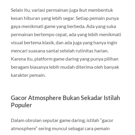
Selain itu, variasi permainan juga ikut membentuk
kesan hiburan yang lebih segar. Setiap pemain punya
gaya menikmati game yang berbeda. Ada yang suka
permainan bertempo cepat, ada yang lebih menikmati
visual bertema klasik, dan ada juga yang hanya ingin
mencari suasana santai setelah rutinitas harian.
Karena itu, platform game daring yang punya pilihan
beragam biasanya lebih mudah diterima oleh banyak
karakter pemain.
Gacor Atmosphere Bukan Sekadar Istilah
Populer
Dalam obrolan seputar game daring, istilah “gacor
atmosphere” sering muncul sebagai cara pemain