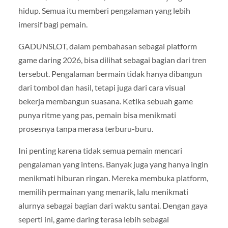
hidup. Semua itu memberi pengalaman yang lebih
imersif bagi pemain.
GADUNSLOT, dalam pembahasan sebagai platform
game daring 2026, bisa dilihat sebagai bagian dari tren
tersebut. Pengalaman bermain tidak hanya dibangun
dari tombol dan hasil, tetapi juga dari cara visual
bekerja membangun suasana. Ketika sebuah game
punya ritme yang pas, pemain bisa menikmati
prosesnya tanpa merasa terburu-buru.
Ini penting karena tidak semua pemain mencari
pengalaman yang intens. Banyak juga yang hanya ingin
menikmati hiburan ringan. Mereka membuka platform,
memilih permainan yang menarik, lalu menikmati
alurnya sebagai bagian dari waktu santai. Dengan gaya
seperti ini, game daring terasa lebih sebagai