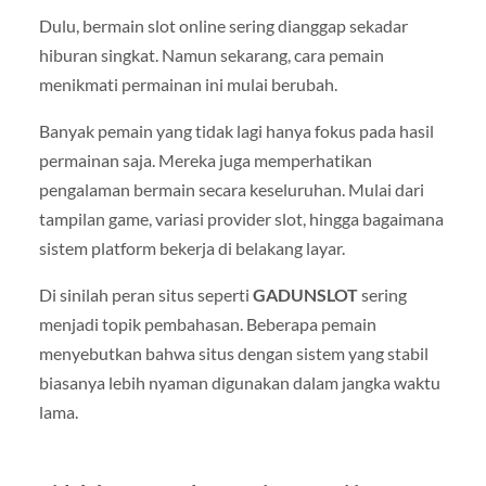
Dulu, bermain slot online sering dianggap sekadar
hiburan singkat. Namun sekarang, cara pemain
menikmati permainan ini mulai berubah.
Banyak pemain yang tidak lagi hanya fokus pada hasil
permainan saja. Mereka juga memperhatikan
pengalaman bermain secara keseluruhan. Mulai dari
tampilan game, variasi provider slot, hingga bagaimana
sistem platform bekerja di belakang layar.
Di sinilah peran situs seperti
GADUNSLOT
sering
menjadi topik pembahasan. Beberapa pemain
menyebutkan bahwa situs dengan sistem yang stabil
biasanya lebih nyaman digunakan dalam jangka waktu
lama.