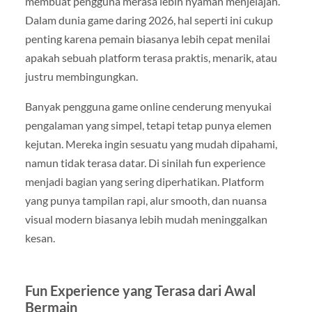
membuat pengguna merasa lebih nyaman menjelajah.
Dalam dunia game daring 2026, hal seperti ini cukup
penting karena pemain biasanya lebih cepat menilai
apakah sebuah platform terasa praktis, menarik, atau
justru membingungkan.
Banyak pengguna game online cenderung menyukai
pengalaman yang simpel, tetapi tetap punya elemen
kejutan. Mereka ingin sesuatu yang mudah dipahami,
namun tidak terasa datar. Di sinilah fun experience
menjadi bagian yang sering diperhatikan. Platform
yang punya tampilan rapi, alur smooth, dan nuansa
visual modern biasanya lebih mudah meninggalkan
kesan.
Fun Experience yang Terasa dari Awal
Bermain