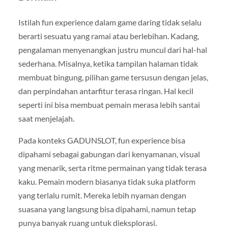
Istilah fun experience dalam game daring tidak selalu
berarti sesuatu yang ramai atau berlebihan. Kadang,
pengalaman menyenangkan justru muncul dari hal-hal
sederhana. Misalnya, ketika tampilan halaman tidak
membuat bingung, pilihan game tersusun dengan jelas,
dan perpindahan antarfitur terasa ringan. Hal kecil
seperti ini bisa membuat pemain merasa lebih santai
saat menjelajah.
Pada konteks GADUNSLOT, fun experience bisa
dipahami sebagai gabungan dari kenyamanan, visual
yang menarik, serta ritme permainan yang tidak terasa
kaku. Pemain modern biasanya tidak suka platform
yang terlalu rumit. Mereka lebih nyaman dengan
suasana yang langsung bisa dipahami, namun tetap
punya banyak ruang untuk dieksplorasi.