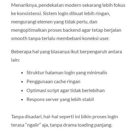
Menariknya, pendekatan modern sekarang lebih fokus
ke konsistensi. Sistem login dibuat lebih ringan,
mengurangi elemen yang tidak perlu, dan
mengoptimalkan proses backend agar tetap berjalan
smooth tanpa terlalu membebani koneksi user.
Beberapa hal yang biasanya ikut berpengaruh antara
lain:
Struktur halaman login yang minimalis
Penggunaan cache ringan
Optimasi script agar tidak berlebihan
Respons server yang lebih stabil
Tanpa disadari, hal-hal seperti ini bikin proses login
terasa “ngalir” aja, tanpa drama loading panjang.