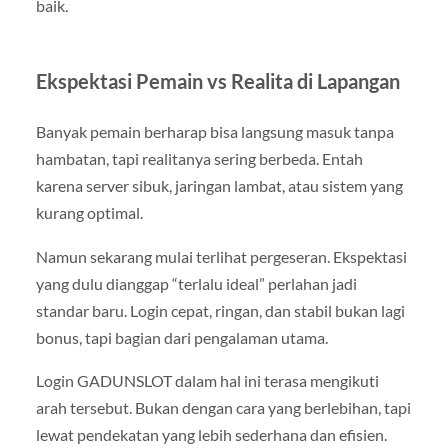
baik.
Ekspektasi Pemain vs Realita di Lapangan
Banyak pemain berharap bisa langsung masuk tanpa
hambatan, tapi realitanya sering berbeda. Entah
karena server sibuk, jaringan lambat, atau sistem yang
kurang optimal.
Namun sekarang mulai terlihat pergeseran. Ekspektasi
yang dulu dianggap “terlalu ideal” perlahan jadi
standar baru. Login cepat, ringan, dan stabil bukan lagi
bonus, tapi bagian dari pengalaman utama.
Login GADUNSLOT dalam hal ini terasa mengikuti
arah tersebut. Bukan dengan cara yang berlebihan, tapi
lewat pendekatan yang lebih sederhana dan efisien.