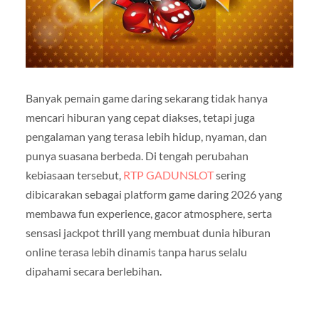
Banyak pemain game daring sekarang tidak hanya
mencari hiburan yang cepat diakses, tetapi juga
pengalaman yang terasa lebih hidup, nyaman, dan
punya suasana berbeda. Di tengah perubahan
kebiasaan tersebut,
RTP GADUNSLOT
sering
dibicarakan sebagai platform game daring 2026 yang
membawa fun experience, gacor atmosphere, serta
sensasi jackpot thrill yang membuat dunia hiburan
online terasa lebih dinamis tanpa harus selalu
dipahami secara berlebihan.