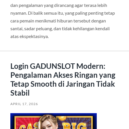
dan pengalaman yang dirancang agar terasa lebih
nyaman. Di balik semua itu, yang paling penting tetap
cara pemain menikmati hiburan tersebut dengan
santai, sadar peluang, dan tidak kehilangan kendali
atas ekspektasinya.
Login GADUNSLOT Modern:
Pengalaman Akses Ringan yang
Tetap Smooth di Jaringan Tidak
Stabil
APRIL 17, 2026