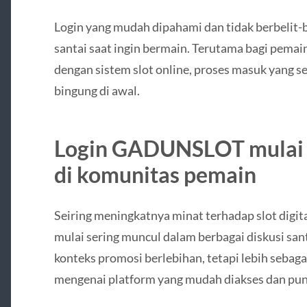
Login yang mudah dipahami dan tidak berbelit-
santai saat ingin bermain. Terutama bagi pemain
dengan sistem slot online, proses masuk yang s
bingung di awal.
Login GADUNSLOT mulai s
di komunitas pemain
Seiring meningkatnya minat terhadap slot dig
mulai sering muncul dalam berbagai diskusi san
konteks promosi berlebihan, tetapi lebih sebag
mengenai platform yang mudah diakses dan pun