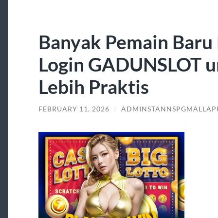
Banyak Pemain Baru
Login GADUNSLOT un
Lebih Praktis
FEBRUARY 11, 2026
/
ADMINSTANNSPGMALLAP