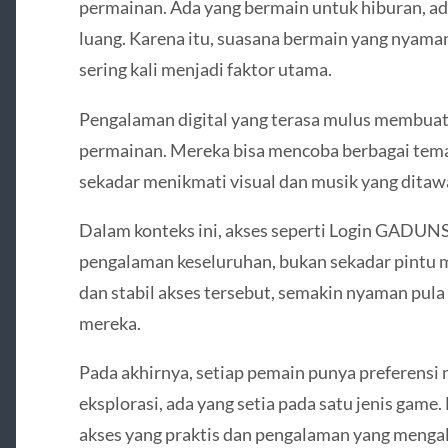
permainan. Ada yang bermain untuk hiburan, ad
luang. Karena itu, suasana bermain yang nyama
sering kali menjadi faktor utama.
Pengalaman digital yang terasa mulus membuat
permainan. Mereka bisa mencoba berbagai tema 
sekadar menikmati visual dan musik yang dita
Dalam konteks ini, akses seperti Login GADUNSL
pengalaman keseluruhan, bukan sekadar pintu
dan stabil akses tersebut, semakin nyaman pula
mereka.
Pada akhirnya, setiap pemain punya preferensi
eksplorasi, ada yang setia pada satu jenis gam
akses yang praktis dan pengalaman yang mengal