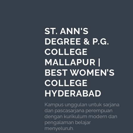
ST. ANN'S
DEGREE & P.G.
COLLEGE
MALLAPUR |
BEST WOMEN’S
COLLEGE
HYDERABAD
Kampus unggulan untuk sarjana
dan pascasarjana perempuan
dengan kurikulum modern dan
pengalaman belajar
menyeluruh.