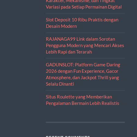
Karakter, Mekanisme, dan Tingkat
Variasi pada Setiap Permainan Digital
Slot Deposit 10 Ribu Praktis dengan
Desain Modern
RAJANAGA99 Link dalam Sorotan
Pengguna Modern yang Mencari Akses
Lebih Rapi dan Terarah
GADUNSLOT: Platform Game Daring
2026 dengan Fun Experience, Gacor
Atmosphere, dan Jackpot Thrill yang
Selalu Dinanti
Situs Roulette yang Memberikan
Pengalaman Bermain Lebih Realistis