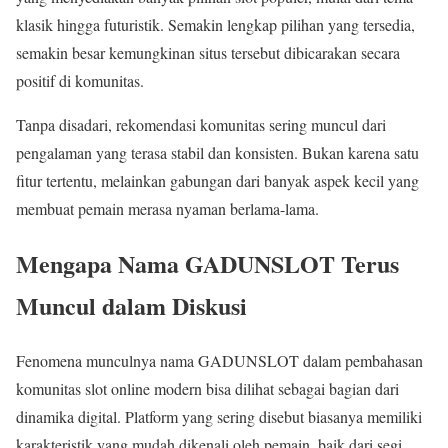
klasik hingga futuristik. Semakin lengkap pilihan yang tersedia,
semakin besar kemungkinan situs tersebut dibicarakan secara
positif di komunitas.
Tanpa disadari, rekomendasi komunitas sering muncul dari
pengalaman yang terasa stabil dan konsisten. Bukan karena satu
fitur tertentu, melainkan gabungan dari banyak aspek kecil yang
membuat pemain merasa nyaman berlama-lama.
Mengapa Nama GADUNSLOT Terus
Muncul dalam Diskusi
Fenomena munculnya nama GADUNSLOT dalam pembahasan
komunitas slot online modern bisa dilihat sebagai bagian dari
dinamika digital. Platform yang sering disebut biasanya memiliki
karakteristik yang mudah dikenali oleh pemain, baik dari segi