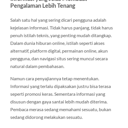
Pengalaman Lebih Tenang
Salah satu hal yang sering dicari pengguna adalah
kejelasan informasi. Tidak harus panjang, tidak harus
penuh istilah teknis, yang penting mudah ditangkap.
Dalam dunia hiburan online, istilah seperti akses
alternatif, platform digital, permainan online, akun
pengguna, dan navigasi situs sering muncul secara
natural dalam pembahasan.
Namun cara penyajiannya tetap menentukan.
Informasi yang terlalu dipaksakan justru bisa terasa
seperti promosi keras. Sementara informasi yang
disusun dengan gaya santai lebih mudah diterima.
Pembaca merasa sedang memahami sesuatu, bukan
sedang didorong melakukan sesuatu.