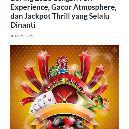
Experience, Gacor Atmosphere,
dan Jackpot Thrill yang Selalu
Dinanti
JUNE 9, 2026