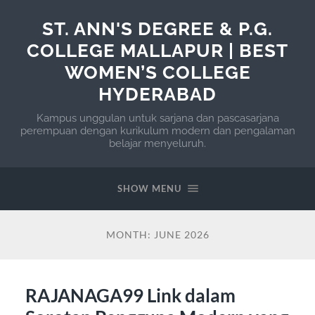
ST. ANN'S DEGREE & P.G.
COLLEGE MALLAPUR | BEST
WOMEN’S COLLEGE
HYDERABAD
Kampus unggulan untuk sarjana dan pascasarjana
perempuan dengan kurikulum modern dan pengalaman
belajar menyeluruh.
SHOW MENU
MONTH:
JUNE 2026
RAJANAGA99 Link dalam