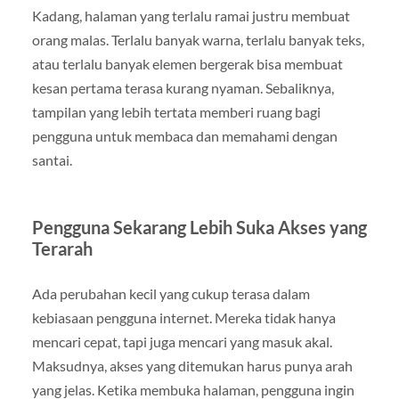
Kadang, halaman yang terlalu ramai justru membuat
orang malas. Terlalu banyak warna, terlalu banyak teks,
atau terlalu banyak elemen bergerak bisa membuat
kesan pertama terasa kurang nyaman. Sebaliknya,
tampilan yang lebih tertata memberi ruang bagi
pengguna untuk membaca dan memahami dengan
santai.
Pengguna Sekarang Lebih Suka Akses yang
Terarah
Ada perubahan kecil yang cukup terasa dalam
kebiasaan pengguna internet. Mereka tidak hanya
mencari cepat, tapi juga mencari yang masuk akal.
Maksudnya, akses yang ditemukan harus punya arah
yang jelas. Ketika membuka halaman, pengguna ingin