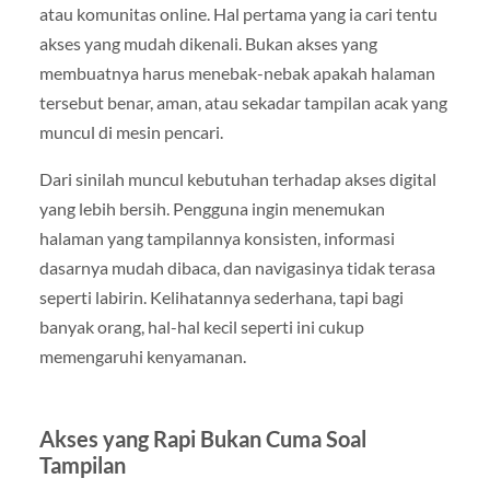
atau komunitas online. Hal pertama yang ia cari tentu
akses yang mudah dikenali. Bukan akses yang
membuatnya harus menebak-nebak apakah halaman
tersebut benar, aman, atau sekadar tampilan acak yang
muncul di mesin pencari.
Dari sinilah muncul kebutuhan terhadap akses digital
yang lebih bersih. Pengguna ingin menemukan
halaman yang tampilannya konsisten, informasi
dasarnya mudah dibaca, dan navigasinya tidak terasa
seperti labirin. Kelihatannya sederhana, tapi bagi
banyak orang, hal-hal kecil seperti ini cukup
memengaruhi kenyamanan.
Akses yang Rapi Bukan Cuma Soal
Tampilan