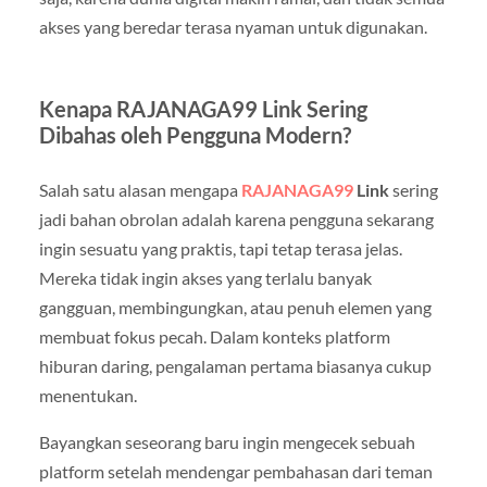
akses yang beredar terasa nyaman untuk digunakan.
Kenapa RAJANAGA99 Link Sering
Dibahas oleh Pengguna Modern?
Salah satu alasan mengapa
RAJANAGA99
Link
sering
jadi bahan obrolan adalah karena pengguna sekarang
ingin sesuatu yang praktis, tapi tetap terasa jelas.
Mereka tidak ingin akses yang terlalu banyak
gangguan, membingungkan, atau penuh elemen yang
membuat fokus pecah. Dalam konteks platform
hiburan daring, pengalaman pertama biasanya cukup
menentukan.
Bayangkan seseorang baru ingin mengecek sebuah
platform setelah mendengar pembahasan dari teman