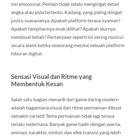
sisi emosional. Pemain tidak selalu mengingat detail
angka atau pola tertentu. Kadang, yang paling diingat
justru suasananya. Apakah platform terasa nyaman?
Apakah tampilannya enak dilihat? Apakah alurnya
membuat betah? Pertanyaan seperti ini sering muncul
secara alami ketika seseorang menilai sebuah platform
hiburan digital.
Sensasi Visual dan Ritme yang
Membentuk Kesan
Salah satu bagian menarik dari game daring modern
adalah bagaimana visual dan ritme permainan dibuat
semakin variatif. Tema permainan tidak lagi terasa
terlalu sederhana. Banyak game hadir dengan warna,
animasi, karakter, simbol, dan efek transisi yang lebih