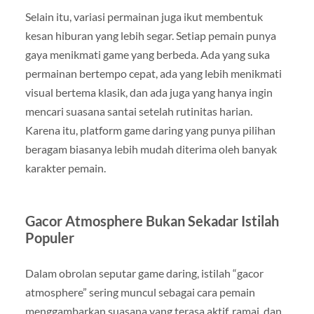
Selain itu, variasi permainan juga ikut membentuk
kesan hiburan yang lebih segar. Setiap pemain punya
gaya menikmati game yang berbeda. Ada yang suka
permainan bertempo cepat, ada yang lebih menikmati
visual bertema klasik, dan ada juga yang hanya ingin
mencari suasana santai setelah rutinitas harian.
Karena itu, platform game daring yang punya pilihan
beragam biasanya lebih mudah diterima oleh banyak
karakter pemain.
Gacor Atmosphere Bukan Sekadar Istilah
Populer
Dalam obrolan seputar game daring, istilah “gacor
atmosphere” sering muncul sebagai cara pemain
menggambarkan suasana yang terasa aktif, ramai, dan