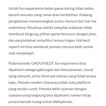
Istilah fun experience dalam game daring tidak selalu
berarti sesuatu yang ramai atau berlebihan. Kadang,
pengalaman menyenangkan justru muncul dari hal-hal
sederhana. Misalnya, ketika tampilan halaman tidak
membuat bingung, pilihan game tersusun dengan jelas,
dan perpindahan antarfitur terasa ringan. Hal kecil
seperti ini bisa membuat pemain merasa lebih santai
saat menjelajah.
Pada konteks GADUNSLOT, fun experience bisa
dipahami sebagai gabungan dari kenyamanan, visual
yang menarik, serta ritme permainan yang tidak terasa
kaku. Pemain modern biasanya tidak suka platform
yang terlalu rumit. Mereka lebih nyaman dengan
suasana yang langsung bisa dipahami, namun tetap
punya banyak ruang untuk dieksplorasi.