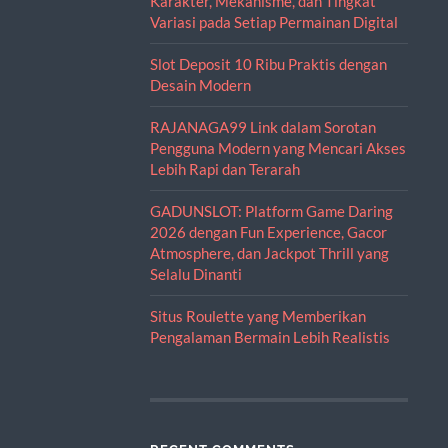
Karakter, Mekanisme, dan Tingkat
Variasi pada Setiap Permainan Digital
Slot Deposit 10 Ribu Praktis dengan
Desain Modern
RAJANAGA99 Link dalam Sorotan
Pengguna Modern yang Mencari Akses
Lebih Rapi dan Terarah
GADUNSLOT: Platform Game Daring
2026 dengan Fun Experience, Gacor
Atmosphere, dan Jackpot Thrill yang
Selalu Dinanti
Situs Roulette yang Memberikan
Pengalaman Bermain Lebih Realistis