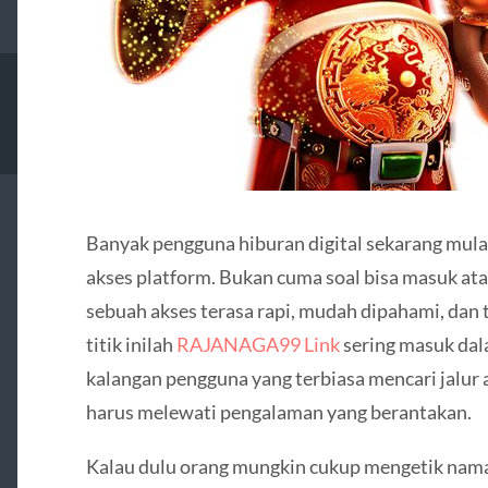
Banyak pengguna hiburan digital sekarang mulai
akses platform. Bukan cuma soal bisa masuk atau
sebuah akses terasa rapi, mudah dipahami, dan t
titik inilah
RAJANAGA99 Link
sering masuk dal
kalangan pengguna yang terbiasa mencari jalur a
harus melewati pengalaman yang berantakan.
Kalau dulu orang mungkin cukup mengetik nama 