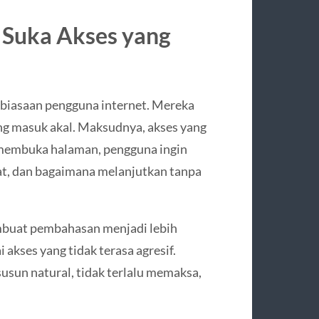
 Suka Akses yang
ebiasaan pengguna internet. Mereka
ang masuk akal. Maksudnya, akses yang
a membuka halaman, pengguna ingin
hat, dan bagaimana melanjutkan tanpa
embuat pembahasan menjadi lebih
kses yang tidak terasa agresif.
usun natural, tidak terlalu memaksa,