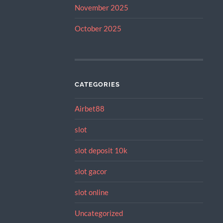
November 2025
October 2025
CATEGORIES
Airbet88
slot
slot deposit 10k
slot gacor
slot online
Uncategorized