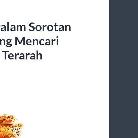
alam Sorotan
ng Mencari
 Terarah