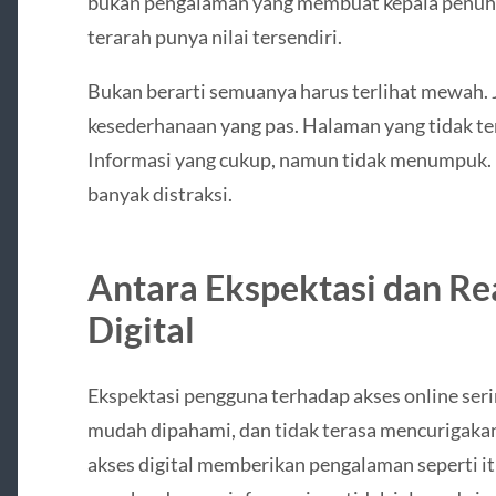
bukan pengalaman yang membuat kepala penuh. K
terarah punya nilai tersendiri.
Bukan berarti semuanya harus terlihat mewah. Ju
kesederhanaan yang pas. Halaman yang tidak terl
Informasi yang cukup, namun tidak menumpuk. Na
banyak distraksi.
Antara Ekspektasi dan Re
Digital
Ekspektasi pengguna terhadap akses online seri
mudah dipahami, dan tidak terasa mencurigakan
akses digital memberikan pengalaman seperti it