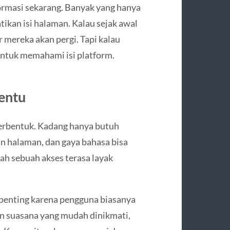
formasi sekarang. Banyak yang hanya
kan isi halaman. Kalau sejak awal
 mereka akan pergi. Tapi kalau
untuk memahami isi platform.
entu
 terbentuk. Kadang hanya butuh
n halaman, dan gaya bahasa bisa
h sebuah akses terasa layak
 penting karena pengguna biasanya
in suasana yang mudah dinikmati,