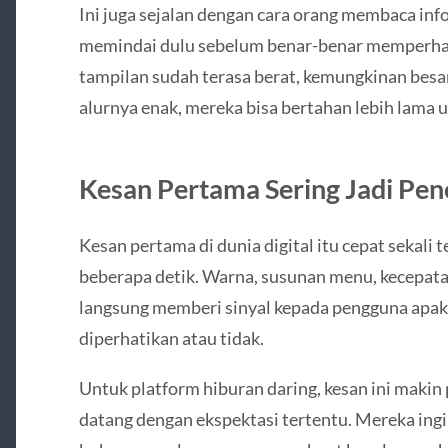
Ini juga sejalan dengan cara orang membaca in
memindai dulu sebelum benar-benar memperhati
tampilan sudah terasa berat, kemungkinan besar
alurnya enak, mereka bisa bertahan lebih lama 
Kesan Pertama Sering Jadi Pen
Kesan pertama di dunia digital itu cepat sekali
beberapa detik. Warna, susunan menu, kecepata
langsung memberi sinyal kepada pengguna apaka
diperhatikan atau tidak.
Untuk platform hiburan daring, kesan ini makin
datang dengan ekspektasi tertentu. Mereka ing