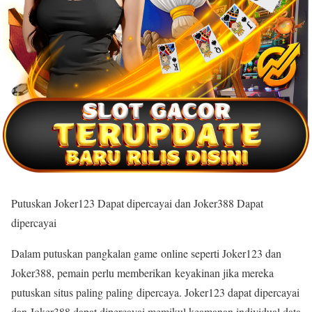
Putuskan Joker123 Dapat dipercayai dan Joker388 Dapat
dipercayai
Dalam putuskan pangkalan game online seperti Joker123 dan
Joker388, pemain perlu memberikan keyakinan jika mereka
putuskan situs paling paling dipercaya. Joker123 dapat dipercayai
dan Joker388 dapat dipercayai memikul keamanan individual data