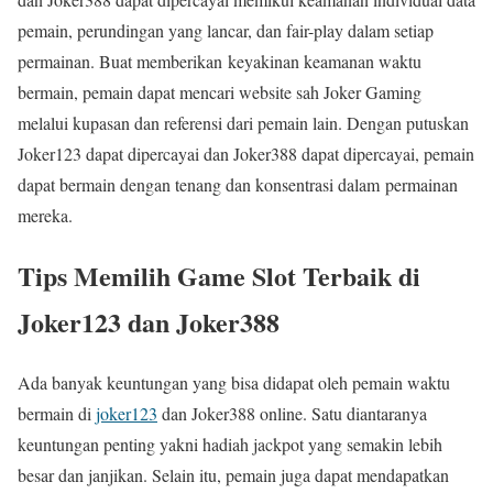
pemain, perundingan yang lancar, dan fair-play dalam setiap
permainan. Buat memberikan keyakinan keamanan waktu
bermain, pemain dapat mencari website sah Joker Gaming
melalui kupasan dan referensi dari pemain lain. Dengan putuskan
Joker123 dapat dipercayai dan Joker388 dapat dipercayai, pemain
dapat bermain dengan tenang dan konsentrasi dalam permainan
mereka.
Tips Memilih Game Slot Terbaik di
Joker123 dan Joker388
Ada banyak keuntungan yang bisa didapat oleh pemain waktu
bermain di
joker123
dan Joker388 online. Satu diantaranya
keuntungan penting yakni hadiah jackpot yang semakin lebih
besar dan janjikan. Selain itu, pemain juga dapat mendapatkan