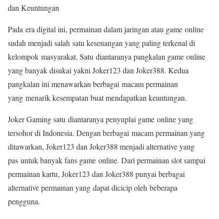
dan Keuntungan
Pada era digital ini, permainan dalam jaringan atau game online
sudah menjadi salah satu kesenangan yang paling terkenal di
kelompok masyarakat. Satu diantaranya pangkalan game online
yang banyak disukai yakni Joker123 dan Joker388. Kedua
pangkalan ini menawarkan berbagai macam permainan
yang menarik kesempatan buat mendapatkan keuntungan.
Joker Gaming satu diantaranya penyuplai game online yang
tersohor di Indonesia. Dengan berbagai macam permainan yang
ditawarkan, Joker123 dan Joker388 menjadi alternative yang
pas untuk banyak fans game online. Dari permainan slot sampai
permainan kartu, Joker123 dan Joker388 punyai berbagai
alternative permainan yang dapat dicicip oleh beberapa
pengguna.