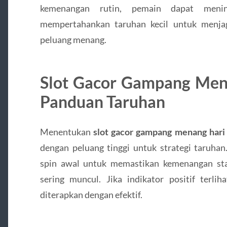
kemenangan rutin, pemain dapat menin
mempertahankan taruhan kecil untuk menja
peluang menang.
Slot Gacor Gampang Mena
Panduan Taruhan
Menentukan
slot gacor gampang menang hari 
dengan peluang tinggi untuk strategi taruha
spin awal untuk memastikan kemenangan stabi
sering muncul. Jika indikator positif terlih
diterapkan dengan efektif.