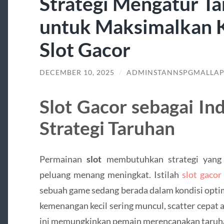
Strategi Mengatur T
untuk Maksimalkan 
Slot Gacor
DECEMBER 10, 2025
/
ADMINSTANNSPGMALLA
Slot Gacor sebagai In
Strategi Taruhan
Permainan
slot
membutuhkan strategi yang 
peluang menang meningkat. Istilah
slot gacor
sebuah game sedang berada dalam kondisi optima
kemenangan kecil sering muncul, scatter cepat 
ini memungkinkan pemain merencanakan taruh