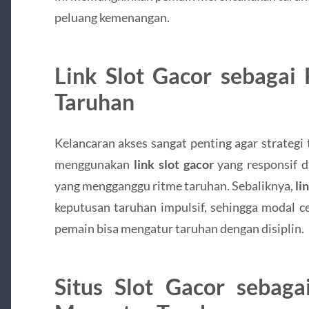
peluang kemenangan.
Link Slot Gacor sebagai 
Taruhan
Kelancaran akses sangat penting agar strategi 
menggunakan
link slot gacor
yang responsif d
yang mengganggu ritme taruhan. Sebaliknya,
li
keputusan taruhan impulsif, sehingga modal ce
pemain bisa mengatur taruhan dengan disiplin.
Situs Slot Gacor sebag