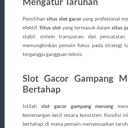
Mengatur Taruhan
Pemilihan
situs slot gacor
yang profesional me
efektif.
Situs slot
yang termasuk dalam
situs j
stabil, sistem transparan, dan pencatatan
memungkinkan pemain fokus pada strategi t
terganggu gangguan teknis.
Slot Gacor Gampang Me
Bertahap
Istilah
slot gacor gampang menang
menu
kemenangan kecil secara konsisten. Kondisi i
bertahap, di mana pemain menyesuaikan taruh