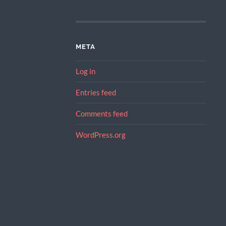
META
Log in
Entries feed
Comments feed
WordPress.org