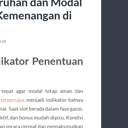
aruhan dan Modal
Kemenangan di
PUR
dikator Penentuan
tepat agar modal tetap aman dan
 terpercaya
menjadi indikator bahwa
l. Saat slot berada dalam fase gacor,
aktif, dan bonus mudah dipicu. Kondisi
an secara cermat dan memaksimalkan