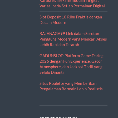
Karakter, Mekanisme, dan Tingkat
Variasi pada Setiap Permainan Digital
Slot Deposit 10 Ribu Praktis dengan
Desain Modern
RAJANAGA99 Link dalam Sorotan
Pengguna Modern yang Mencari Akses
Lebih Rapi dan Terarah
GADUNSLOT: Platform Game Daring
2026 dengan Fun Experience, Gacor
Atmosphere, dan Jackpot Thrill yang
Selalu Dinanti
Situs Roulette yang Memberikan
Pengalaman Bermain Lebih Realistis