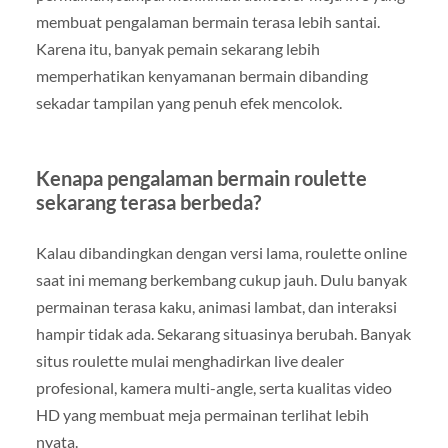
membuat pengalaman bermain terasa lebih santai.
Karena itu, banyak pemain sekarang lebih
memperhatikan kenyamanan bermain dibanding
sekadar tampilan yang penuh efek mencolok.
Kenapa pengalaman bermain roulette
sekarang terasa berbeda?
Kalau dibandingkan dengan versi lama, roulette online
saat ini memang berkembang cukup jauh. Dulu banyak
permainan terasa kaku, animasi lambat, dan interaksi
hampir tidak ada. Sekarang situasinya berubah. Banyak
situs roulette mulai menghadirkan live dealer
profesional, kamera multi-angle, serta kualitas video
HD yang membuat meja permainan terlihat lebih
nyata.