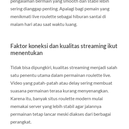
pengalaman bermain yang smooth dan stabil lebih
sering dianggap penting. Apalagi bagi pemain yang
menikmati live roulette sebagai hiburan santai di
malam hari atau saat waktu luang.
Faktor koneksi dan kualitas streaming ikut
menentukan
Tidak bisa dipungkiri, kualitas streaming menjadi salah
satu penentu utama dalam permainan roulette live.
Video yang patah-patah atau delay sering membuat
suasana permainan terasa kurang menyenangkan.
Karena itu, banyak situs roulette modern mulai
memakai server yang lebih stabil agar jalannya
permainan tetap lancar meski diakses dari berbagai
perangkat.