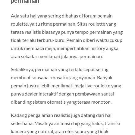
permainan
Ada satu hal yang sering dibahas di forum pemain
roulette, yaitu ritme permainan. Situs roulette yang
terasa realistis biasanya punya tempo permainan yang
tidak terlalu terburu-buru. Pemain diberi waktu cukup
untuk membaca meja, memperhatikan history angka,
atau sekadar menikmati jalannya permainan.
Sebaliknya, permainan yang terlalu cepat sering
membuat suasana terasa kurang nyaman. Banyak
pemain justru lebih menikmati meja live roulette yang
punya dealer interaktif dengan pembawaan santai
dibanding sistem otomatis yang terasa monoton.
Kadang pengalaman realistis juga datang dari hal
sederhana. Misalnya animasi chip yang halus, transisi
kamera yang natural, atau efek suara yang tidak