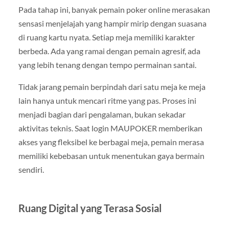
Pada tahap ini, banyak pemain poker online merasakan
sensasi menjelajah yang hampir mirip dengan suasana
di ruang kartu nyata. Setiap meja memiliki karakter
berbeda. Ada yang ramai dengan pemain agresif, ada
yang lebih tenang dengan tempo permainan santai.
Tidak jarang pemain berpindah dari satu meja ke meja
lain hanya untuk mencari ritme yang pas. Proses ini
menjadi bagian dari pengalaman, bukan sekadar
aktivitas teknis. Saat login MAUPOKER memberikan
akses yang fleksibel ke berbagai meja, pemain merasa
memiliki kebebasan untuk menentukan gaya bermain
sendiri.
Ruang Digital yang Terasa Sosial