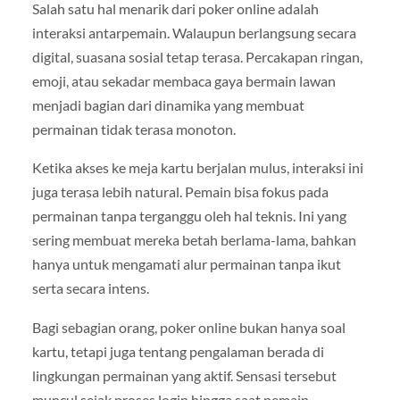
Salah satu hal menarik dari poker online adalah
interaksi antarpemain. Walaupun berlangsung secara
digital, suasana sosial tetap terasa. Percakapan ringan,
emoji, atau sekadar membaca gaya bermain lawan
menjadi bagian dari dinamika yang membuat
permainan tidak terasa monoton.
Ketika akses ke meja kartu berjalan mulus, interaksi ini
juga terasa lebih natural. Pemain bisa fokus pada
permainan tanpa terganggu oleh hal teknis. Ini yang
sering membuat mereka betah berlama-lama, bahkan
hanya untuk mengamati alur permainan tanpa ikut
serta secara intens.
Bagi sebagian orang, poker online bukan hanya soal
kartu, tetapi juga tentang pengalaman berada di
lingkungan permainan yang aktif. Sensasi tersebut
muncul sejak proses login hingga saat pemain