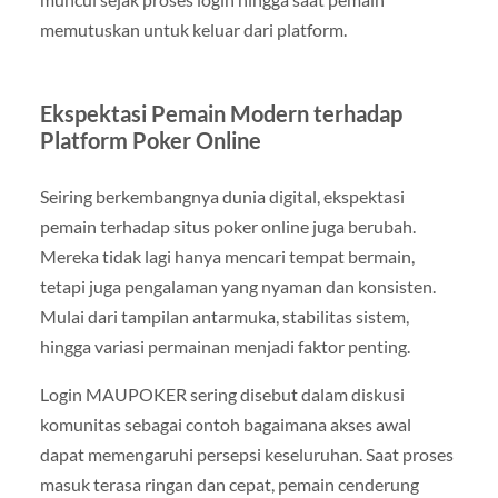
memutuskan untuk keluar dari platform.
Ekspektasi Pemain Modern terhadap
Platform Poker Online
Seiring berkembangnya dunia digital, ekspektasi
pemain terhadap situs poker online juga berubah.
Mereka tidak lagi hanya mencari tempat bermain,
tetapi juga pengalaman yang nyaman dan konsisten.
Mulai dari tampilan antarmuka, stabilitas sistem,
hingga variasi permainan menjadi faktor penting.
Login MAUPOKER sering disebut dalam diskusi
komunitas sebagai contoh bagaimana akses awal
dapat memengaruhi persepsi keseluruhan. Saat proses
masuk terasa ringan dan cepat, pemain cenderung