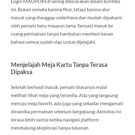
Login MAUPOKER sering dibicarakan dalam konteks
ini. Bukan semata karena fitur, tetapi karena alur
masuk yang dianggap sederhana dan mudah dipahami
oleh pemain baru maupun lama. Sensasi masuk ke
ruang permainan tanpa hambatan memberi kesan
bahwa semua sudah siap untuk dijelajahi.
Menjelajah Meja Kartu Tanpa Terasa
Dipaksa
Setelah berhasil masuk, pemain biasanya mulai
melihat-lihat meja yang tersedia. Ada yang langsung
menuju meja favorit, ada juga yang sekadar mengamati
dinamika permainan sebelum bergabung. Aktivitas ini
terasa lebih santai ketika navigasi platform
mendukung eksplorasi tanpa tekanan.