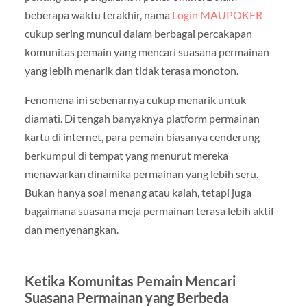
beberapa waktu terakhir, nama
Login MAUPOKER
cukup sering muncul dalam berbagai percakapan
komunitas pemain yang mencari suasana permainan
yang lebih menarik dan tidak terasa monoton.
Fenomena ini sebenarnya cukup menarik untuk
diamati. Di tengah banyaknya platform permainan
kartu di internet, para pemain biasanya cenderung
berkumpul di tempat yang menurut mereka
menawarkan dinamika permainan yang lebih seru.
Bukan hanya soal menang atau kalah, tetapi juga
bagaimana suasana meja permainan terasa lebih aktif
dan menyenangkan.
Ketika Komunitas Pemain Mencari
Suasana Permainan yang Berbeda