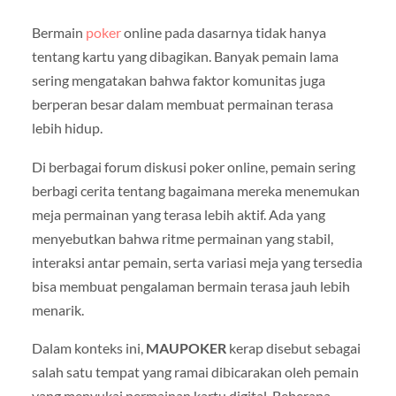
Bermain
poker
online pada dasarnya tidak hanya
tentang kartu yang dibagikan. Banyak pemain lama
sering mengatakan bahwa faktor komunitas juga
berperan besar dalam membuat permainan terasa
lebih hidup.
Di berbagai forum diskusi poker online, pemain sering
berbagi cerita tentang bagaimana mereka menemukan
meja permainan yang terasa lebih aktif. Ada yang
menyebutkan bahwa ritme permainan yang stabil,
interaksi antar pemain, serta variasi meja yang tersedia
bisa membuat pengalaman bermain terasa jauh lebih
menarik.
Dalam konteks ini,
MAUPOKER
kerap disebut sebagai
salah satu tempat yang ramai dibicarakan oleh pemain
yang menyukai permainan kartu digital. Beberapa