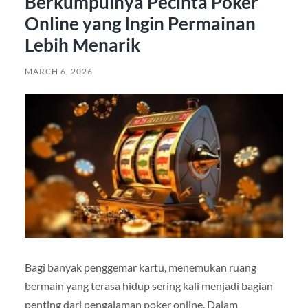
Berkumpulnya Pecinta Poker
Online yang Ingin Permainan
Lebih Menarik
MARCH 6, 2026
Bagi banyak penggemar kartu, menemukan ruang
bermain yang terasa hidup sering kali menjadi bagian
penting dari pengalaman poker online. Dalam