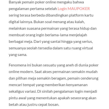
Banyak pemain poker online mengaku bahwa
pengalaman pertama setelah
Login MAUPOKER
sering terasa berbeda dibandingkan platform kartu
digital lainnya. Bukan soal menang atau kalah,
melainkan suasana permainan yang terasa hidup dan
membuat orang ingin berlama-lama menjelajah
berbagai meja. Dari yang santai hingga yang serius,
semuanya seolah tersedia dalam satu ruang virtual
yang sama.
Fenomena ini bukan sesuatu yang aneh di dunia poker
online modern. Saat akses permainan semakin mudah
dan pilihan meja semakin beragam, pemain cenderung
mencari tempat yang memberikan kenyamanan
sekaligus variasi. Di sinilah pengalaman login menjadi
pintu awal yang menentukan apakah seseorang akan
betah atau justru cepat bosan.