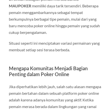
MAUPOKER
memiliki daya tarik tersendiri. Beberapa
pemain menggambarkannya sebagai tempat
berkumpulnya berbagai tipe pemain, mulai dari yang
baru mencoba poker online hingga pemain yang sudah
cukup berpengalaman.
Situasi seperti ini menciptakan variasi permainan yang
membuat setiap sesi terasa berbeda.
Mengapa Komunitas Menjadi Bagian
Penting dalam Poker Online
Jika diperhatikan lebih jauh, salah satu alasan mengapa
pemain bertahan dalam sebuah platform poker online
adalah karena adanya komunitas yang aktif. Ketika
pemain merasa berada dalam lingkungan yang ramai