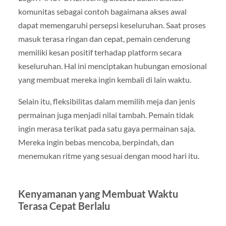
komunitas sebagai contoh bagaimana akses awal
dapat memengaruhi persepsi keseluruhan. Saat proses
masuk terasa ringan dan cepat, pemain cenderung
memiliki kesan positif terhadap platform secara
keseluruhan. Hal ini menciptakan hubungan emosional
yang membuat mereka ingin kembali di lain waktu.
Selain itu, fleksibilitas dalam memilih meja dan jenis
permainan juga menjadi nilai tambah. Pemain tidak
ingin merasa terikat pada satu gaya permainan saja.
Mereka ingin bebas mencoba, berpindah, dan
menemukan ritme yang sesuai dengan mood hari itu.
Kenyamanan yang Membuat Waktu
Terasa Cepat Berlalu