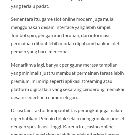
yang terlalu padat.
Sementara itu, game slot online modern juga mulai
menggunakan desain interface yang lebih simpel.
Tombol spin, pengaturan taruhan, dan informasi
permainan dibuat lebih mudah dipahami bahkan oleh
pemain yang baru mencoba.
Menariknya lagi, banyak pengguna merasa tampilan
yang minimalis justru membuat permainan terasa lebih
premium. Ini mirip seperti aplikasi streaming atau
platform digital lain yang sekarang cenderung memakai
desain sederhana namun elegan.
Di sisi lain, faktor kompatibilitas perangkat juga makin
diperhatikan. Pemain tidak selalu menggunakan ponsel
dengan spesifikasi tinggi. Karena itu, casino online
dengan optimasi ringan lebih mudah diterima karena