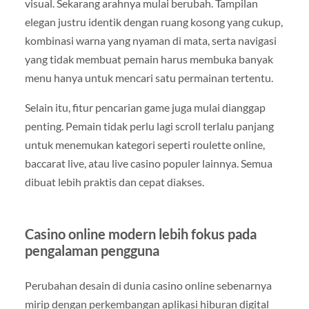
visual. Sekarang arahnya mulai berubah. Tampilan
elegan justru identik dengan ruang kosong yang cukup,
kombinasi warna yang nyaman di mata, serta navigasi
yang tidak membuat pemain harus membuka banyak
menu hanya untuk mencari satu permainan tertentu.
Selain itu, fitur pencarian game juga mulai dianggap
penting. Pemain tidak perlu lagi scroll terlalu panjang
untuk menemukan kategori seperti roulette online,
baccarat live, atau live casino populer lainnya. Semua
dibuat lebih praktis dan cepat diakses.
Casino online modern lebih fokus pada
pengalaman pengguna
Perubahan desain di dunia casino online sebenarnya
mirip dengan perkembangan aplikasi hiburan digital