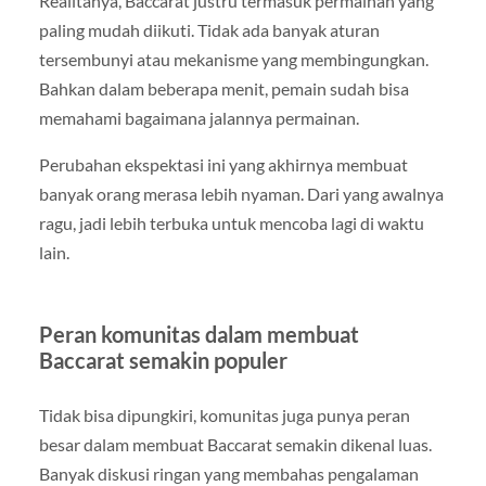
Realitanya, Baccarat justru termasuk permainan yang
paling mudah diikuti. Tidak ada banyak aturan
tersembunyi atau mekanisme yang membingungkan.
Bahkan dalam beberapa menit, pemain sudah bisa
memahami bagaimana jalannya permainan.
Perubahan ekspektasi ini yang akhirnya membuat
banyak orang merasa lebih nyaman. Dari yang awalnya
ragu, jadi lebih terbuka untuk mencoba lagi di waktu
lain.
Peran komunitas dalam membuat
Baccarat semakin populer
Tidak bisa dipungkiri, komunitas juga punya peran
besar dalam membuat Baccarat semakin dikenal luas.
Banyak diskusi ringan yang membahas pengalaman