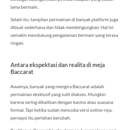
lama bermain.
Selain itu, tampilan permainan di banyak platform juga
dibuat sederhana dan tidak membingungkan. Hal ini
semakin mendukung pengalaman bermain yang terasa
ringan.
Antara ekspektasi dan realita di meja
Baccarat
Awalnya, banyak yang mengira Baccarat adalah
permainan eksklusif yang sulit diakses. Mungkin
karena sering dikaitkan dengan kasino atau suasana
formal. Tapi ketika sudah mencoba versi online-nya,
persepsi itu perlahan berubah.