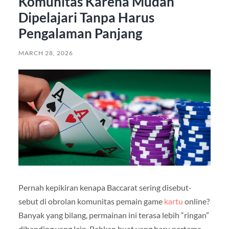
Komunitas Karena Mudah
Dipelajari Tanpa Harus
Pengalaman Panjang
MARCH 28, 2026
Pernah kepikiran kenapa Baccarat sering disebut-
sebut di obrolan komunitas pemain game
kartu
online?
Banyak yang bilang, permainan ini terasa lebih “ringan”
dibanding yang lain. Bahkan buat yang baru pertama